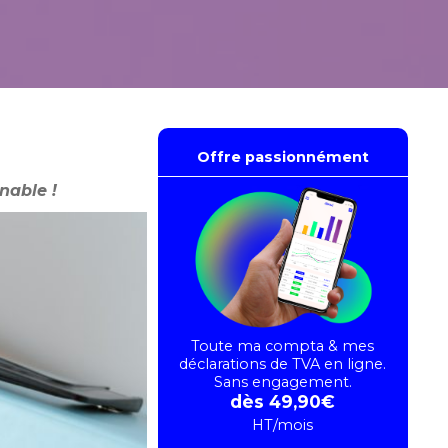
Offre passionnément
nable !
Toute ma compta & mes
déclarations de TVA en ligne.
Sans engagement.
dès 49,90€
HT/mois