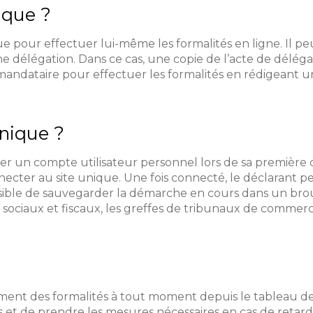
ique ?
que pour effectuer lui-même les formalités en ligne. Il
 délégation. Dans ce cas, une copie de l’acte de délégati
n mandataire pour effectuer les formalités en rédigean
nique ?
réer un compte utilisateur personnel lors de sa première
onnecter au site unique. Une fois connecté, le déclarant pe
possible de sauvegarder la démarche en cours dans un bro
 sociaux et fiscaux, les greffes de tribunaux de commerce,
ent des formalités à tout moment depuis le tableau de 
 et de prendre les mesures nécessaires en cas de retard