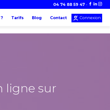
04 74 88 59 47
-
 ?
Tarifs
Blog
Contact
Connexion
n ligne sur