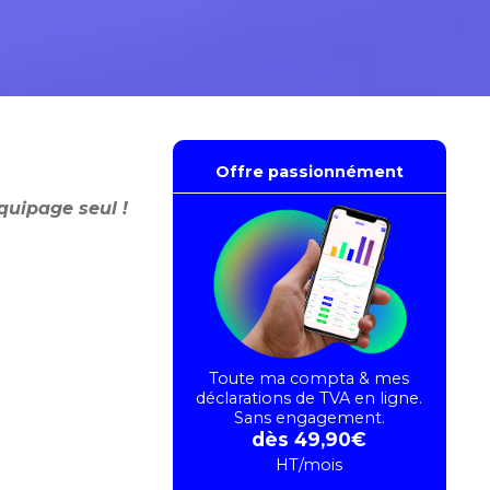
Offre passionnément
quipage seul !
Toute ma compta & mes
déclarations de TVA en ligne.
Sans engagement.
dès 49,90€
HT/mois