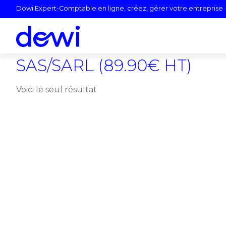
Aller
Dowi Expert-Comptable en ligne, créez, gérer votre entreprise
au
contenu
SAS/SARL (89.90€ HT)
Voici le seul résultat